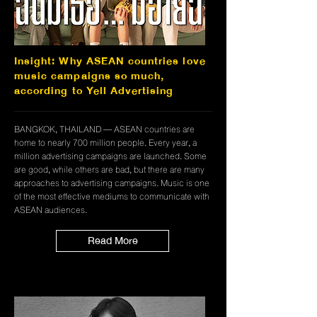
Insight: Why ASEAN countries love
music campaigns so much,
according to Yell Advertising
BANGKOK, THAILAND — ASEAN countries are
home to nearly 700 million people. Every year, a
million advertising campaigns are launched. Some
are good, while others are bad, but there are many
approaches to advertising campaigns. Music is one
of the most effective mediums to communicate with
ASEAN audiences.
Read More