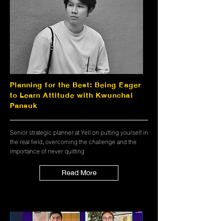
Planning for the Best: Being Eager
to Learn Attitude with Kwunchai
Pansuk
Senior strategic planner at Yell on putting yourself in
the real field, overcoming the challenge and the
importance of never quitting
Read More