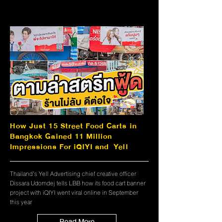
How Just 15 Street Food Carts in
Bangkok Gained 11 Million
Impressions For iQIYI and Yell
Thailand’s Yell Advertising chief creative officer
Dissara Udomdej tells LBB how its food cart banner
project with iQIYI went viral online in September
this year
Read More